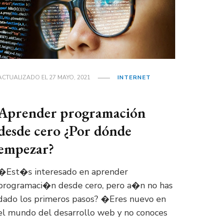
ACTUALIZADO EL
27 MAYO, 2021
INTERNET
Aprender programación
desde cero ¿Por dónde
empezar?
�Est�s interesado en aprender
programaci�n desde cero, pero a�n no has
dado los primeros pasos? �Eres nuevo en
el mundo del desarrollo web y no conoces