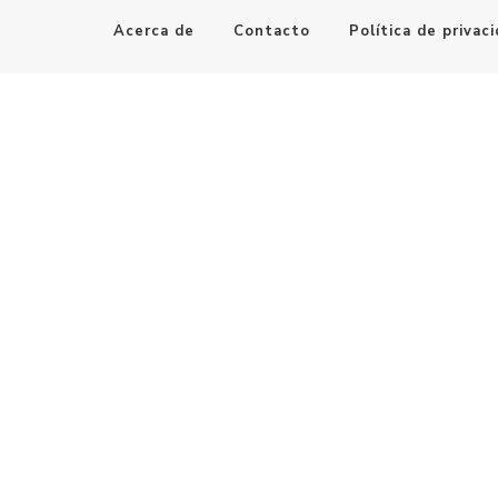
Acerca de
Contacto
Política de privac
Maestro de la Computación
Informatica al alcance de todos