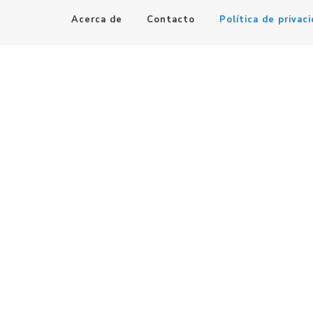
Acerca de
Contacto
Política de privac
Maestro de la Computación
Informatica al alcance de todos