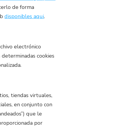
cerlo de forma
eb
disponibles aqui
.
chivo electrónico
 a determinadas cookies
nalizada.
os, tiendas virtuales,
ciales, en conjunto con
randeados”) que le
 proporcionada por