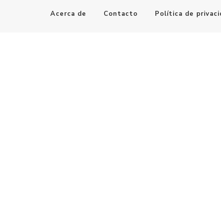
Acerca de
Contacto
Política de privac
Maestro de la Computación
Informatica al alcance de todos