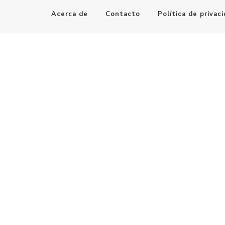
Acerca de
Contacto
Política de privac
Maestro de la Computación
Informatica al alcance de todos