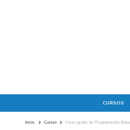
Maestro de la Computación
Informatica al alcance de todos
CURSOS
Inicio
Cursos
Curso gratis de Programación Básic