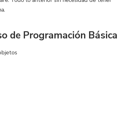
e. Todo lo anterior sin necesidad de tener
a.
so de Programación Básica
objetos