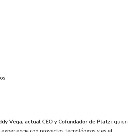
los
ddy Vega, actual CEO y Cofundador de Platzi
, quien
experiencia con proyectos tecnológicos y es el