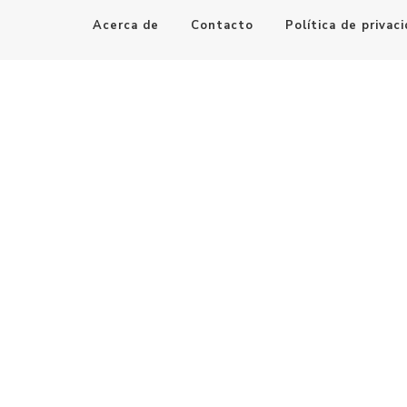
Acerca de
Contacto
Política de privac
Maestro de la Computación
Informatica al alcance de todos