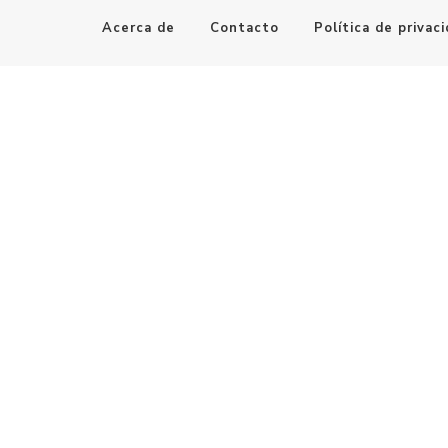
Acerca de
Contacto
Política de privac
Maestro de la Computación
Informatica al alcance de todos