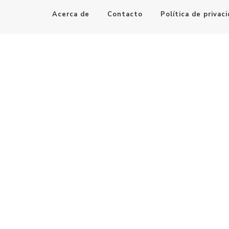
Acerca de
Contacto
Política de privac
Maestro de la Computación
Informatica al alcance de todos