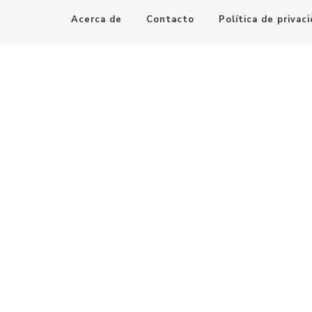
Acerca de
Contacto
Política de privac
Maestro de la Computación
Informatica al alcance de todos