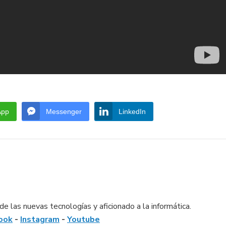
App
Messenger
LinkedIn
e las nuevas tecnologías y aficionado a la informática.
ook
-
Instagram
-
Youtube