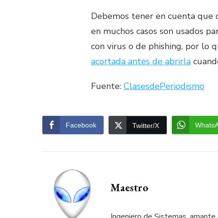
Debemos tener en cuenta que deb
en muchos casos son usados para
con virus o de phishing, por lo
acortada antes de abrirla
cuando
Fuente:
ClasesdePeriodismo
Facebook
Whats
Twitter/X
Maestro
Ingeniero de Sistemas, amante d