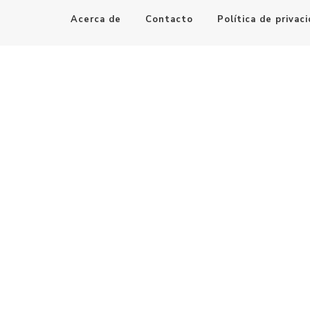
Acerca de
Contacto
Política de privac
Maestro de la Computación
Informatica al alcance de todos