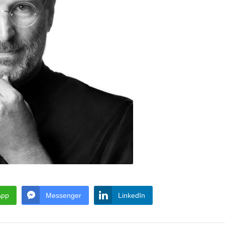
App
Messenger
LinkedIn