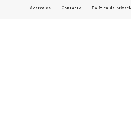
Acerca de
Contacto
Política de privac
Maestro de la Computación
Informatica al alcance de todos