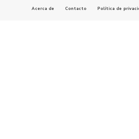
Acerca de
Contacto
Política de privac
Maestro de la Computación
Informatica al alcance de todos