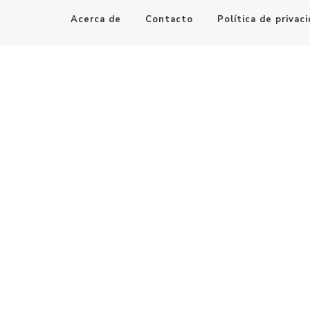
Acerca de
Contacto
Política de privac
Maestro de la Computación
Informatica al alcance de todos