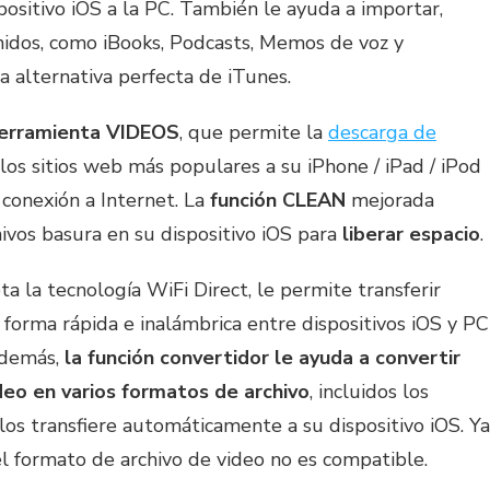
positivo iOS a la PC. También le ayuda a importar,
nidos, como iBooks, Podcasts, Memos de voz y
na alternativa perfecta de iTunes.
erramienta VIDEOS
, que permite la
descarga de
 los sitios web más populares a su iPhone / iPad / iPod
 conexión a Internet. La
función CLEAN
mejorada
ivos basura en su dispositivo iOS para
liberar espacio
.
ta la tecnología WiFi Direct, le permite transferir
e forma rápida e inalámbrica entre dispositivos iOS y PC
Además,
la función convertidor le ayuda a convertir
ideo en varios formatos de archivo
, incluidos los
los transfiere automáticamente a su dispositivo iOS. Ya
el formato de archivo de video no es compatible.