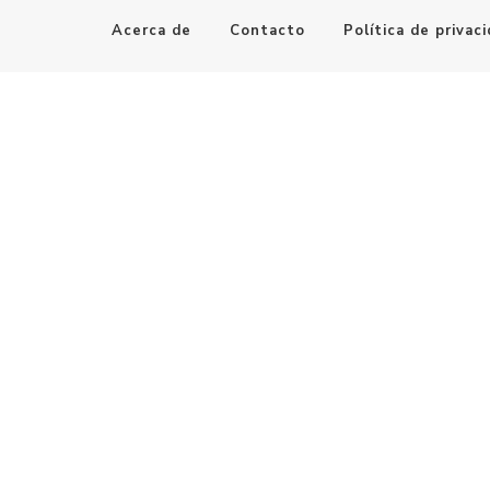
Acerca de
Contacto
Política de privac
Maestro de la Computación
Informatica al alcance de todos