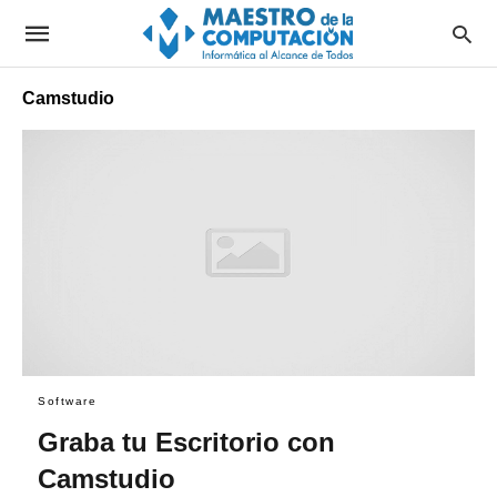
Camstudio
Software
Graba tu Escritorio con
Camstudio