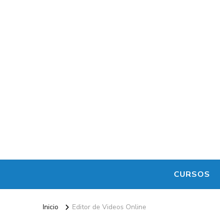
Maestro de la Computación
Informatica al alcance de todos
CURSOS
Inicio
Editor de Videos Online