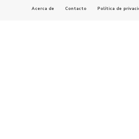
Acerca de
Contacto
Política de privac
Maestro de la Computación
Informatica al alcance de todos