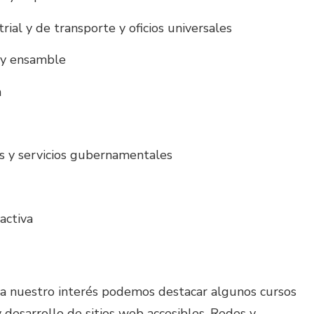
ial y de transporte y oficios universales
n y ensamble
n
vas y servicios gubernamentales
activa
ara nuestro interés podemos destacar algunos cursos
 desarrollo de sitios web accesibles, Redes y