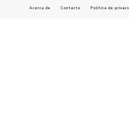
Acerca de
Contacto
Política de privac
Maestro de la Computación
Informatica al alcance de todos