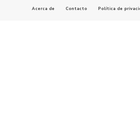
Acerca de
Contacto
Política de privac
Maestro de la Computación
Informatica al alcance de todos