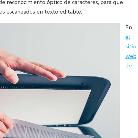
de reconocimiento óptico de caracteres, para que
s escaneados en texto editable.
En
el
sitio
web
de