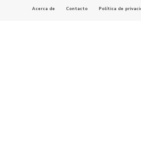
Acerca de
Contacto
Política de privac
Maestro de la Computación
Informatica al alcance de todos