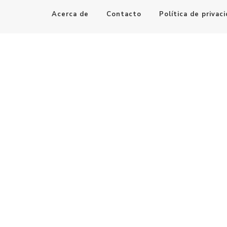
Acerca de
Contacto
Política de privac
Maestro de la Computación
Informatica al alcance de todos