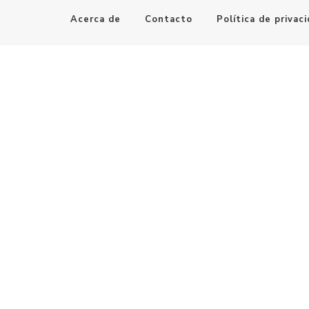
Acerca de
Contacto
Política de privac
Maestro de la Computación
Informatica al alcance de todos