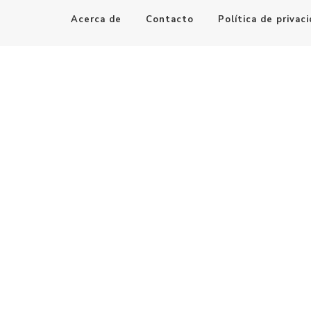
Acerca de
Contacto
Política de privac
Maestro de la Computación
Informatica al alcance de todos