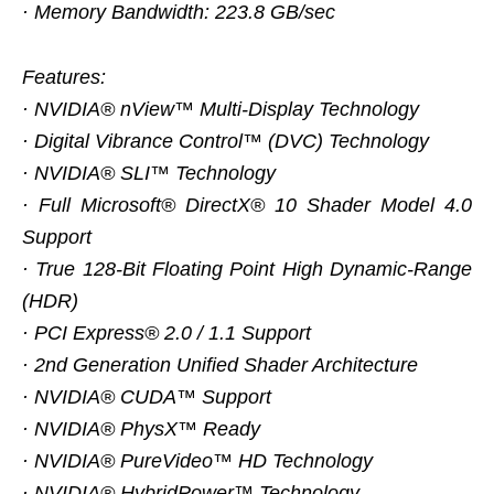
· Memory Bandwidth: 223.8 GB/sec
Features:
· NVIDIA® nView™ Multi-Display Technology
· Digital Vibrance Control™ (DVC) Technology
· NVIDIA® SLI™ Technology
· Full Microsoft® DirectX® 10 Shader Model 4.0
Support
· True 128-Bit Floating Point High Dynamic-Range
(HDR)
· PCI Express® 2.0 / 1.1 Support
· 2nd Generation Unified Shader Architecture
· NVIDIA® CUDA™ Support
· NVIDIA® PhysX™ Ready
· NVIDIA® PureVideo™ HD Technology
· NVIDIA® HybridPower™ Technology