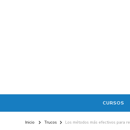
Maestro de la Computación
Informatica al alcance de todos
CURSOS
Inicio
Trucos
Los métodos más efectivos para r