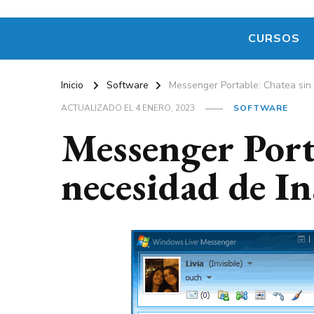
CURSOS
Inicio
Software
Messenger Portable: Chatea sin 
ACTUALIZADO EL
4 ENERO, 2023
SOFTWARE
Messenger Port
necesidad de In