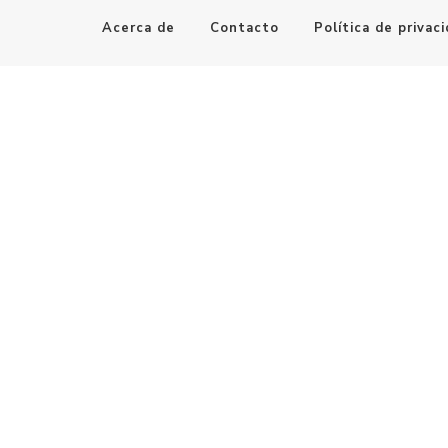
Acerca de
Contacto
Política de privac
Maestro de la Computación
Informatica al alcance de todos