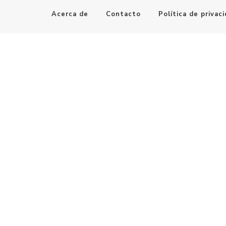
Acerca de
Contacto
Política de privac
Maestro de la Computación
Informatica al alcance de todos