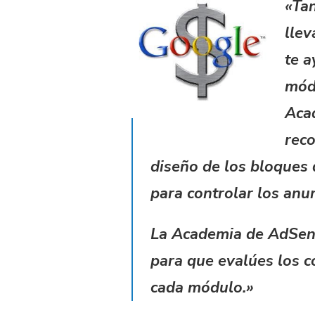
«Tan
lle
te a
módu
Aca
rec
diseño de los bloques 
para controlar los anu
La Academia de AdSens
para que evalúes los c
cada módulo.»