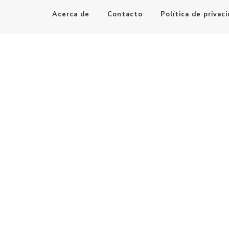
Acerca de
Contacto
Política de privac
Maestro de la Computación
Informatica al alcance de todos