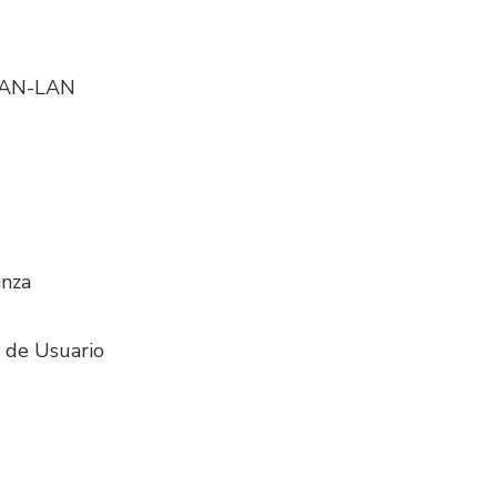
 WAN-LAN
anza
 de Usuario