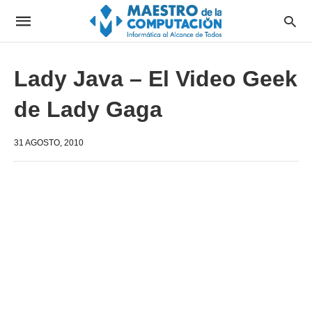
Lady Java – El Video Geek
de Lady Gaga
31 AGOSTO, 2010