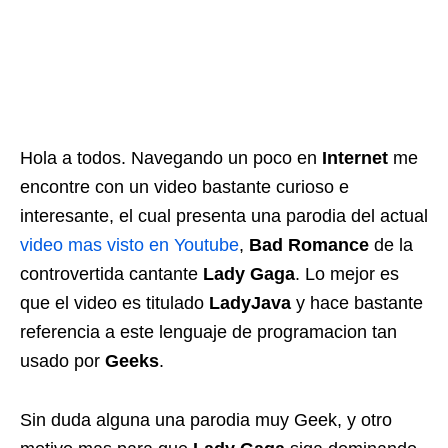
Hola a todos. Navegando un poco en
Internet
me
encontre con un video bastante curioso e
interesante, el cual presenta una parodia del actual
video mas visto en Youtube
,
Bad Romance
de la
controvertida cantante
Lady Gaga
. Lo mejor es
que el video es titulado
LadyJava
y hace bastante
referencia a este lenguaje de programacion tan
usado por
Geeks
.
Sin duda alguna una parodia muy Geek, y otro