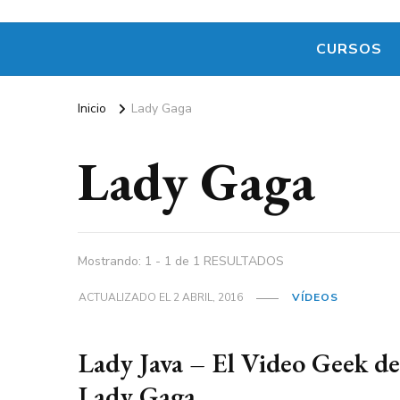
CURSOS
Inicio
Lady Gaga
Lady Gaga
Mostrando: 1 - 1 de 1 RESULTADOS
ACTUALIZADO EL
2 ABRIL, 2016
VÍDEOS
Lady Java – El Video Geek de
Lady Gaga