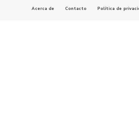
Acerca de
Contacto
Política de privac
Maestro de la Computación
Informatica al alcance de todos