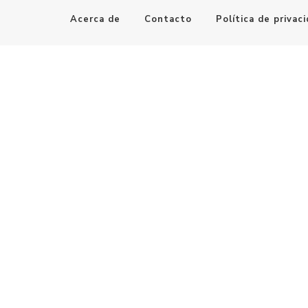
Acerca de
Contacto
Política de privac
Maestro de la Computación
Informatica al alcance de todos