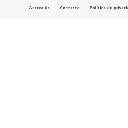
Acerca de
Contacto
Política de privac
Maestro de la Computación
Informatica al alcance de todos