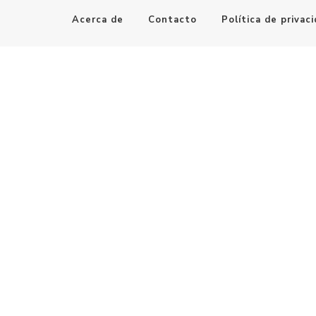
Acerca de
Contacto
Política de privac
Maestro de la Computación
Informatica al alcance de todos