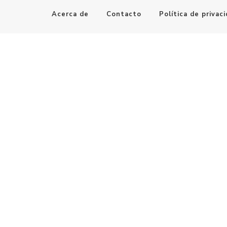
Acerca de
Contacto
Política de privac
Maestro de la Computación
Informatica al alcance de todos