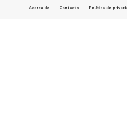
Acerca de
Contacto
Política de privac
Maestro de la Computación
Informatica al alcance de todos