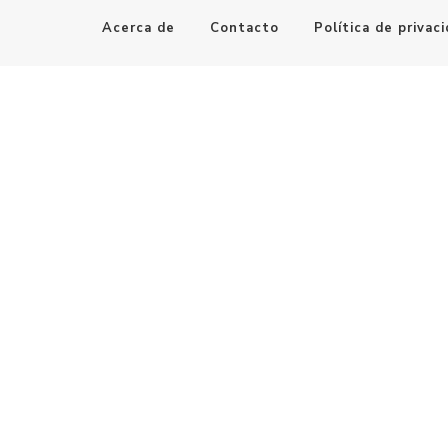
Acerca de
Contacto
Política de privac
Maestro de la Computación
Informatica al alcance de todos