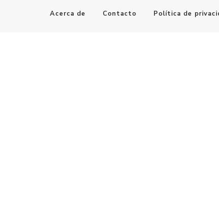
Acerca de
Contacto
Política de privac
Maestro de la Computación
Informatica al alcance de todos