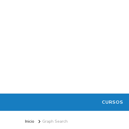
Maestro de la Computación
Informatica al alcance de todos
CURSOS
Inicio
Graph Search