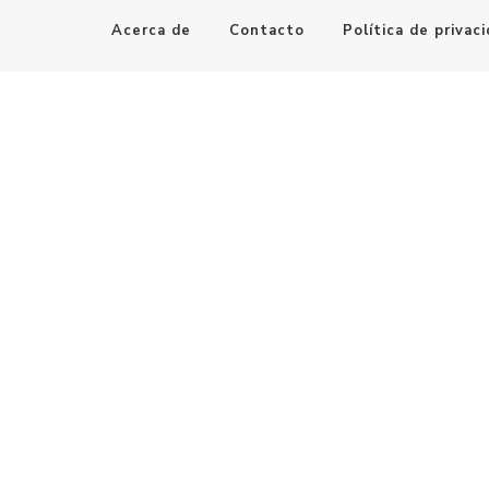
Acerca de
Contacto
Política de privac
Maestro de la Computación
Informatica al alcance de todos