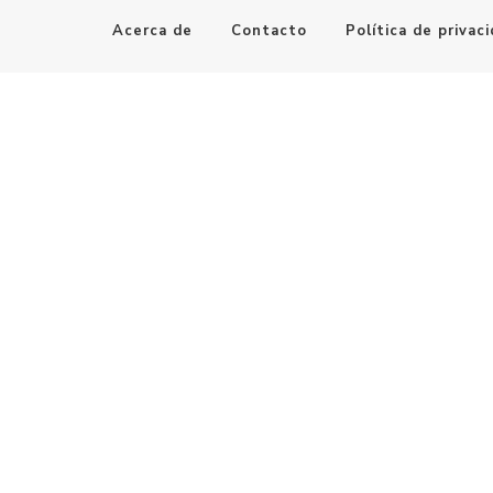
Acerca de
Contacto
Política de privac
Maestro de la Computación
Informatica al alcance de todos