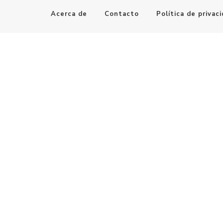
Acerca de
Contacto
Política de privac
Maestro de la Computación
Informatica al alcance de todos