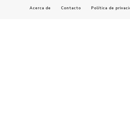
Acerca de
Contacto
Política de privac
Maestro de la Computación
Informatica al alcance de todos