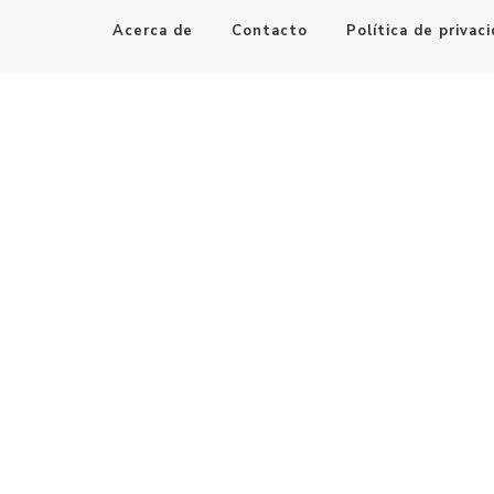
Acerca de
Contacto
Política de privac
Maestro de la Computación
Informatica al alcance de todos