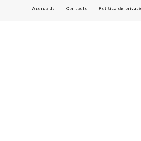
Acerca de
Contacto
Política de privac
Maestro de la Computación
Informatica al alcance de todos