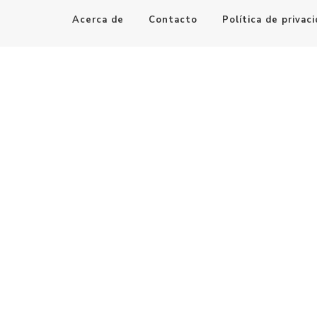
Acerca de
Contacto
Política de privac
Maestro de la Computación
Informatica al alcance de todos