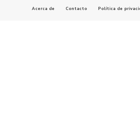
Acerca de
Contacto
Política de privac
Maestro de la Computación
Informatica al alcance de todos