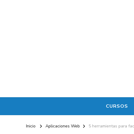
Maestro de la Computación
Informatica al alcance de todos
CURSOS
Inicio
Aplicaciones Web
5 herramientas para fac