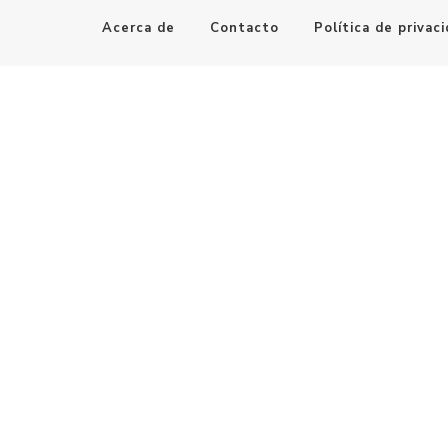
Acerca de
Contacto
Política de privac
Maestro de la Computación
Informatica al alcance de todos