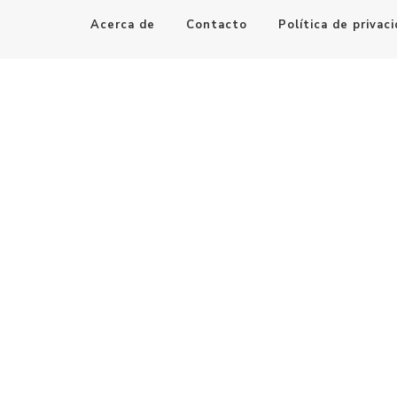
Acerca de
Contacto
Política de privac
Maestro de la Computación
Informatica al alcance de todos